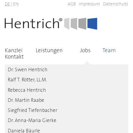
DE
|
EN
AGB
Impressum
Datenschutz
Kanzlei
Leistungen
Jobs
Team
Kontakt
Dr. Swen Hentrich
Ralf T. Rötter, LL.M.
Rebecca Hentrich
Dr. Martin Raabe
Siegfried Tiefenbacher
Dr. Anna-Maria Gierke
Daniela Bäurle