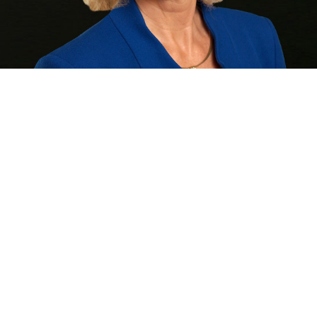
Petra Hentrich
Diplom-Kauffrau (FH)
Petra Hentrich ist Teil unseres erfahrenen und spezialisierten
Back-Office-Teams für die professionelle
Schutzrechtsverwaltung. Sie betreut die folgenden Bereiche:
| Finanzbuchhaltung
| Personalwesen