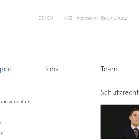
DE
|
EN
AGB
Impressum
Datenschutz
ngen
Jobs
Team
Schutzrecht
und Verwalten
n
en